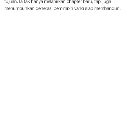
tujuan. Ia tak hanya melahirkan chapter baru, tapi juga
menumbuhkan generasi pemimpin yang siap membangun,
bukan bersaing.
Kisahnya mengingatkan kita bahwa setiap pemimpin sejati
tidak lahir dari ambisi pribadi, melainkan dari keinginan untuk
memberi dampak. Dan mungkin, dari setiap langkah kecil
yang kita ambil hari ini, seperti menyapa rekan, berbagai
pengalaman, atau membantu satu tim bertumbuh, di situlah
awal terbentuknya unity yang sesungguhnya.
Sebab, esensi kepemimpinan bukanlah tentang menjadi yang
paling menonjol, melainkan menjadi sosok yang mampu
memberdayakan orang lain untuk maju bersama.