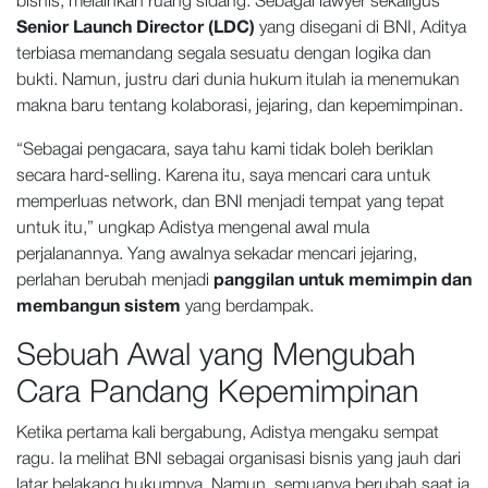
bisnis, melainkan ruang sidang. Sebagai lawyer sekaligus
Senior Launch Director (LDC)
yang disegani di BNI, Aditya
terbiasa memandang segala sesuatu dengan logika dan
bukti. Namun, justru dari dunia hukum itulah ia menemukan
makna baru tentang kolaborasi, jejaring, dan kepemimpinan.
“Sebagai pengacara, saya tahu kami tidak boleh beriklan
secara hard-selling. Karena itu, saya mencari cara untuk
memperluas network, dan BNI menjadi tempat yang tepat
untuk itu,” ungkap Adistya mengenal awal mula
perjalanannya. Yang awalnya sekadar mencari jejaring,
perlahan berubah menjadi
panggilan untuk memimpin dan
membangun sistem
yang berdampak.
Sebuah Awal yang Mengubah
Cara Pandang Kepemimpinan
Ketika pertama kali bergabung, Adistya mengaku sempat
ragu. Ia melihat BNI sebagai organisasi bisnis yang jauh dari
latar belakang hukumnya. Namun, semuanya berubah saat ia