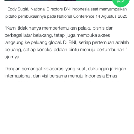
Eddy Sugiri, National Directors BNI Indonesia saat menyampaikan
pidato pembukaannya pada National Conference 14 Agustus 2025.
“Kami tidak hanya mempertemukan pelaku bisnis dari
berbagai latar belakang, tetapi juga membuka akses
langsung ke peluang global. Di BNI, setiap pertemuan adalah
peluang, setiap koneksi adalah pintu menuju pertumbuhan,”
ujarnya.
Dengan semangat kolaborasi yang kuat, dukungan jaringan
internasional, dan visi bersama menuju Indonesia Emas
2045, BNI Indonesia optimis konferensi ini akan menjadi
bukti nyata bahwa networking modern bukan sekadar
bertukar kartu nama, melainkan membangun hubungan
berkelanjutan, saling menguatkan, dan menciptakan peluang
yang membawa bisnis ke level yang lebih tinggi.
Tentang BNI Indonesia